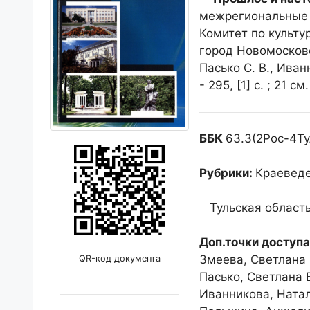
межрегиональные к
Комитет по культ
город Новомосковск
Пасько С. В., Иван
- 295, [1] с. ; 21 см
ББК
63.3(2Рос-4Ту
Рубрики:
Краеведе
Тульская область
Доп.точки доступа
Змеева, Светлана 
QR-код документа
Пасько, Светлана 
Иванникова, Натал