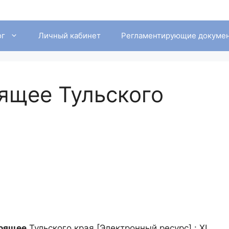
ог
Личный кабинет
Регламентирующие докуме
ящее Тульского
тоящее
Тульского края [Электронный ресурс] : XI