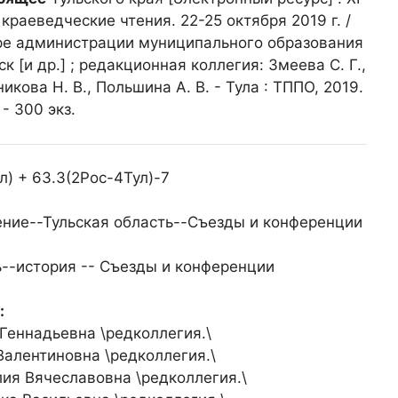
раеведческие чтения. 22-25 октября 2019 г. /
уре администрации муниципального образования
 [и др.] ; редакционная коллегия: Змеева С. Г.,
никова Н. В., Польшина А. В. - Тула : ТППО, 2019.
. - 300 экз.
л) + 63.3(2Рос-4Тул)-7
ние--Тульская область--Съезды и конференции
--история -- Съезды и конференции
:
Геннадьевна \редколлегия.\
Валентиновна \редколлегия.\
ия Вячеславовна \редколлегия.\