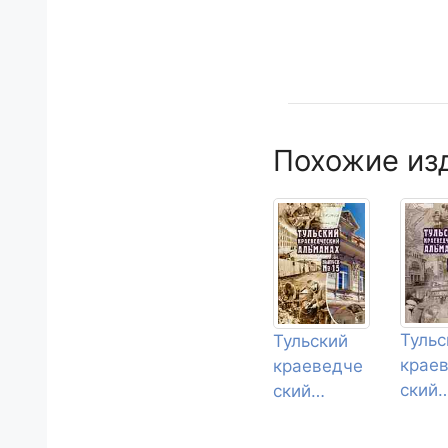
Похожие из
Тульс
Тульский
крае
краеведче
ский
ский
альм
альманах