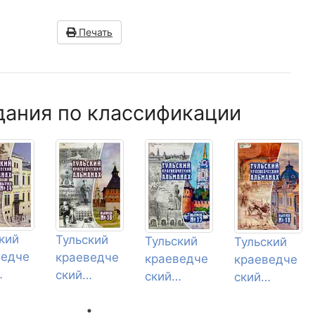
Печать
дания по классификации
кий
Тульский
Тульский
Тульский
ведче
краеведче
краеведче
краеведче
ский
ский
ский
анах
альманах
альманах
альманах