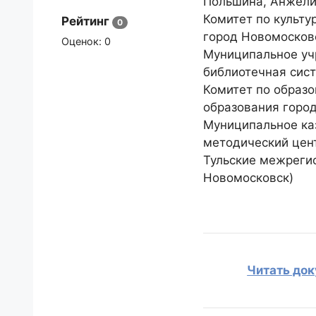
Польшина, Анжели
Комитет по культ
Рейтинг
0
город Новомосков
Оценок:
0
Муниципальное уч
библиотечная сист
Комитет по образ
образования горо
Муниципальное ка
методический цен
Тульские межрегио
Новомосковск)
Читать до