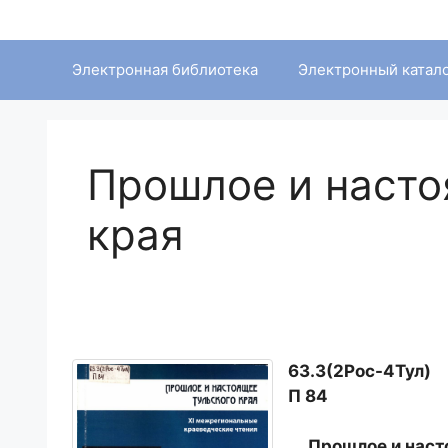
Перейти
к
содержимому
Электронная библиотека
Электронный катал
Прошлое и насто
края
63.3(2Рос-4Тул)
П 84
Прошлое и нас