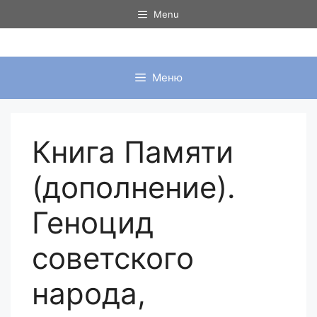
Перейти
Menu
к
содержимому
Меню
Книга Памяти
(дополнение).
Геноцид
советского
народа,