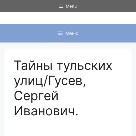
Перейти
Menu
к
содержимому
Меню
Тайны тульских
улиц/Гусев,
Сергей
Иванович.